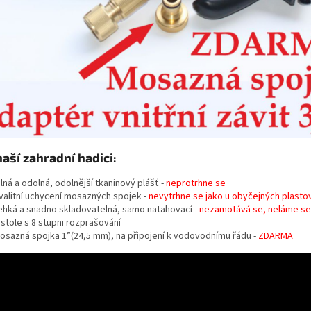
naší zahradní hadici:
ilná a odolná, odolnější tkaninový plášť -
neprotrhne se
valitní uchycení mosazných spojek -
nevytrhne se jako u obyčejných plasto
ehká a snadno skladovatelná, samo natahovací -
nezamotává se, neláme se
istole s 8 stupni rozprašování
osazná spojka 1”(24,5 mm), na připojení k vodovodnímu řádu -
ZDARMA