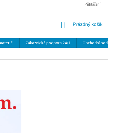
Přihlášení
NÁKUPNÍ
Prázdný košík
KOŠÍK
materiál
Zákaznická podpora 24/7
Obchodní podmínky