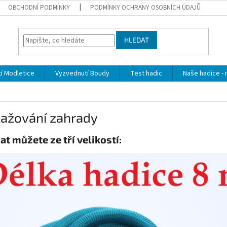
OBCHODNÍ PODMÍNKY
PODMÍNKY OCHRANY OSOBNÍCH ÚDAJŮ
HLEDAT
í Modletice
Vyzvednutí Boudy
Test hadic
Naše hadice - 
lažování zahrady
at můžete ze tří velikostí: