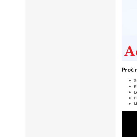
Proč 
S
K
L
P
M