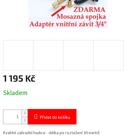
1 195 Kč
Měrná
Skladem
cena:
Přidat do košíku
Kvalitní zahradní hadice - délka po roztažení 30 metrů