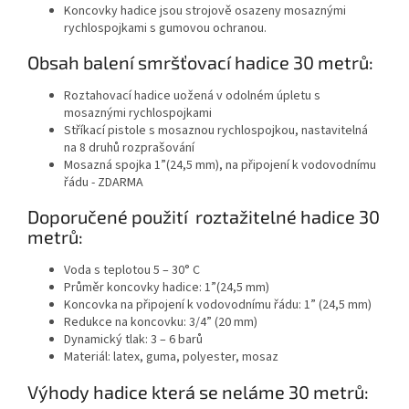
Koncovky hadice jsou strojově osazeny mosaznými
rychlospojkami s gumovou ochranou.
Obsah balení smršťovací hadice 30 metrů:
Roztahovací hadice uožená v odolném úpletu s
mosaznými rychlospojkami
Stříkací pistole s mosaznou rychlospojkou, nastavitelná
na 8 druhů rozprašování
Mosazná spojka 1”(24,5 mm), na připojení k vodovodnímu
řádu - ZDARMA
Doporučené použití roztažitelné hadice 30
metrů:
Voda s teplotou 5 – 30° C
Průměr koncovky hadice: 1”(24,5 mm)
Koncovka na připojení k vodovodnímu řádu: 1” (24,5 mm)
Redukce na koncovku: 3/4” (20 mm)
Dynamický tlak: 3 – 6 barů
Materiál: latex, guma, polyester, mosaz
Výhody hadice která se neláme 30 metrů: