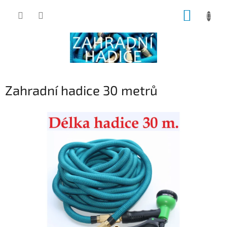
Přejít
NÁKUP
na
obsah
KOŠÍK
Zahradní hadice 30 metrů