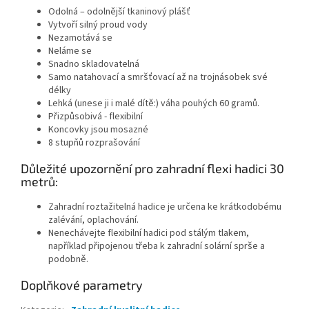
Odolná – odolnější tkaninový plášť
Vytvoří silný proud vody
Nezamotává se
Neláme se
Snadno skladovatelná
Samo natahovací a smršťovací až na trojnásobek své
délky
Lehká (unese ji i malé dítě:) váha pouhých 60 gramů.
Přizpůsobivá - flexibilní
Koncovky jsou mosazné
8 stupňů rozprašování
Důležité upozornění pro zahradní flexi hadici 30
metrů:
Zahradní roztažitelná hadice je určena ke krátkodobému
zalévání, oplachování.
Nenechávejte flexibilní hadici pod stálým tlakem,
například připojenou třeba k zahradní solární sprše a
podobně.
Doplňkové parametry