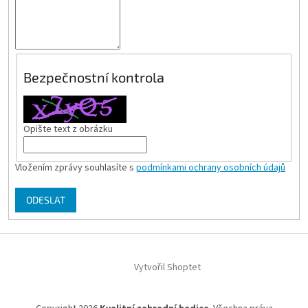
Bezpečnostní kontrola
Opište text z obrázku
Vložením zprávy souhlasíte s
podmínkami ochrany osobních údajů
ODESLAT
Z
á
Vytvořil Shoptet
p
a
t