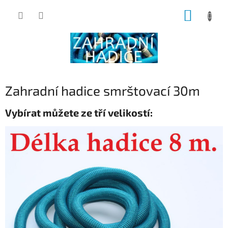
Přejít
NÁKUP
na
obsah
KOŠÍK
Zahradní hadice smrštovací 30m
Vybírat můžete ze tří velikostí: