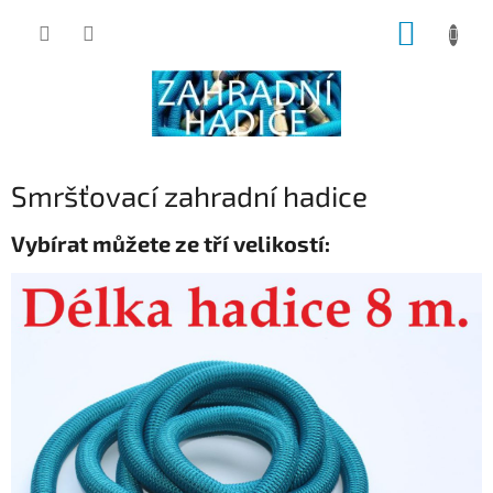
Přejít
NÁKUP
na
obsah
KOŠÍK
Smršťovací zahradní hadice
Vybírat můžete ze tří velikostí: