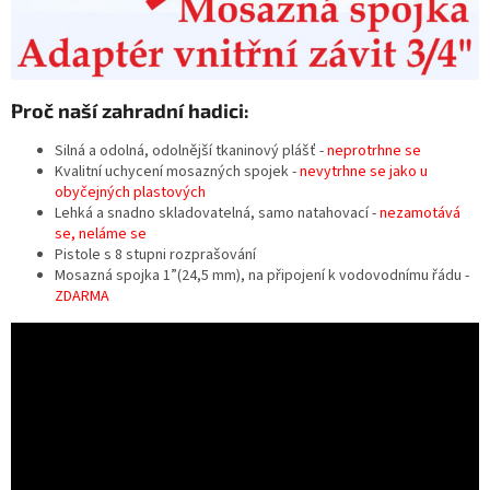
Proč naší zahradní hadici:
Silná a odolná, odolnější tkaninový plášť -
neprotrhne se
Kvalitní uchycení mosazných spojek -
nevytrhne se jako u
obyčejných plastových
Lehká a snadno skladovatelná, samo natahovací -
nezamotává
se, neláme se
Pistole s 8 stupni rozprašování
Mosazná spojka 1”(24,5 mm), na připojení k vodovodnímu řádu -
ZDARMA