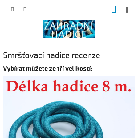
Přejít
NÁKUP
na
obsah
KOŠÍK
Smršťovací hadice recenze
Vybírat můžete ze tří velikostí: