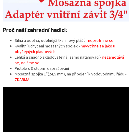
Proč naší zahradní hadici:
Silná a odolná, odolnější tkaninový plášť -
neprotrhne se
Kvalitní uchycení mosazných spojek -
nevytrhne se jako u
obyčejných plastových
Lehká a snadno skladovatelná, samo natahovací -
nezamotává
se, neláme se
Pistole s 8 stupni rozprašování
Mosazná spojka 1”(24,5 mm), na připojení k vodovodnímu řádu -
ZDARMA