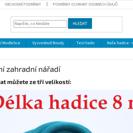
OBCHODNÍ PODMÍNKY
PODMÍNKY OCHRANY OSOBNÍCH ÚDAJŮ
HLEDAT
í Modletice
Vyzvednutí Boudy
Test hadic
Naše hadice - 
í zahradní nářadí
at můžete ze tří velikostí: