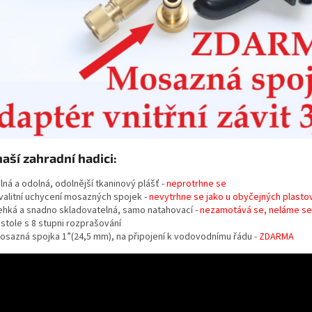
naší zahradní hadici:
ilná a odolná, odolnější tkaninový plášť -
neprotrhne se
valitní uchycení mosazných spojek -
nevytrhne se jako u obyčejných plasto
ehká a snadno skladovatelná, samo natahovací -
nezamotává se, neláme se
istole s 8 stupni rozprašování
osazná spojka 1”(24,5 mm), na připojení k vodovodnímu řádu -
ZDARMA