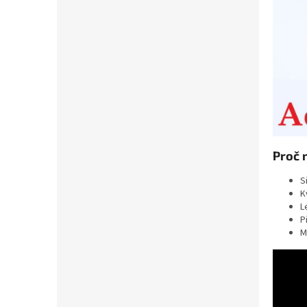
Proč 
S
K
L
P
M