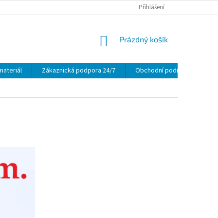
Přihlášení
NÁKUPNÍ
Prázdný košík
KOŠÍK
materiál
Zákaznická podpora 24/7
Obchodní podmínky