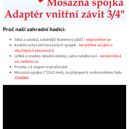
Proč naší zahradní hadici:
Silná a odolná, odolnější tkaninový plášť -
neprotrhne se
Kvalitní uchycení mosazných spojek -
nevytrhne se jako u
obyčejných plastových
Lehká a snadno skladovatelná, samo natahovací -
nezamotává
se, neláme se
Pistole s 8 stupni rozprašování
Mosazná spojka 1”(24,5 mm), na připojení k vodovodnímu řádu -
ZDARMA