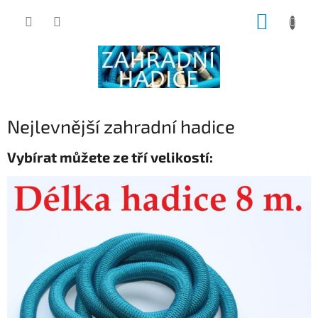
Přejít
NÁKUP
na
obsah
KOŠÍK
Nejlevnější zahradní hadice
Vybírat můžete ze tří velikostí: