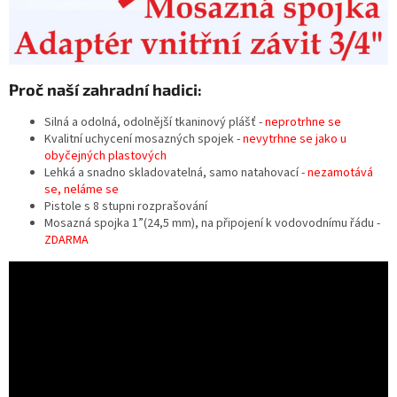
Proč naší zahradní hadici:
Silná a odolná, odolnější tkaninový plášť -
neprotrhne se
Kvalitní uchycení mosazných spojek -
nevytrhne se jako u
obyčejných plastových
Lehká a snadno skladovatelná, samo natahovací -
nezamotává
se, neláme se
Pistole s 8 stupni rozprašování
Mosazná spojka 1”(24,5 mm), na připojení k vodovodnímu řádu -
ZDARMA