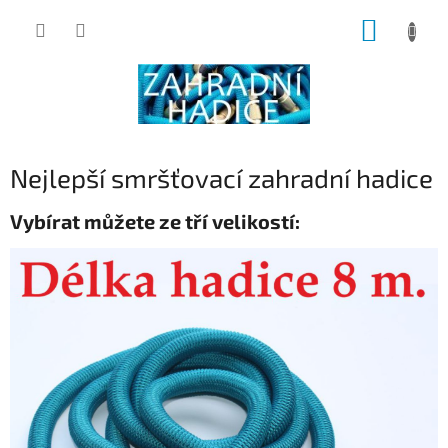
Přejít
NÁKUP
na
obsah
KOŠÍK
Nejlepší smršťovací zahradní hadice
Vybírat můžete ze tří velikostí: