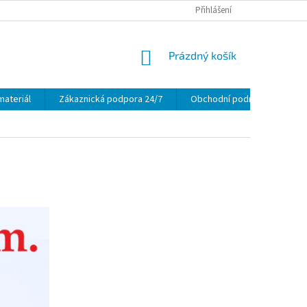
Přihlášení
NÁKUPNÍ
Prázdný košík
KOŠÍK
materiál
Zákaznická podpora 24/7
Obchodní podmínky