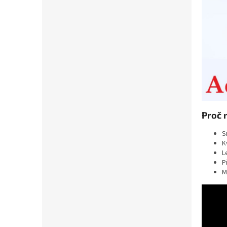
Proč 
S
K
L
P
M