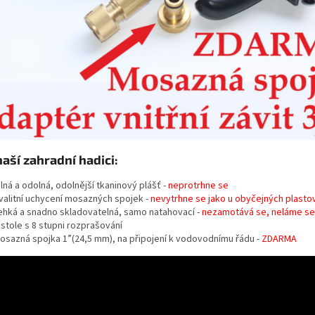
naší zahradní hadici:
ilná a odolná, odolnější tkaninový plášť -
neprotrhne se
valitní uchycení mosazných spojek -
nevytrhne se jako u obyčejných plasto
ehká a snadno skladovatelná, samo natahovací -
nezamotává se, neláme se
istole s 8 stupni rozprašování
osazná spojka 1”(24,5 mm), na připojení k vodovodnímu řádu -
ZDARMA