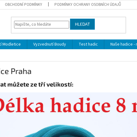
OBCHODNÍ PODMÍNKY
PODMÍNKY OCHRANY OSOBNÍCH ÚDAJŮ
HLEDAT
í Modletice
Vyzvednutí Boudy
Test hadic
Naše hadice - 
ice Praha
at můžete ze tří velikostí: