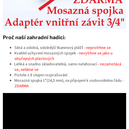
Proč naší zahradní hadici:
Silná a odolná, odolnější tkaninový plášť -
neprotrhne se
Kvalitní uchycení mosazných spojek -
nevytrhne se jako u
obyčejných plastových
Lehká a snadno skladovatelná, samo natahovací -
nezamotává
se, neláme se
Pistole s 8 stupni rozprašování
Mosazná spojka 1”(24,5 mm), na připojení k vodovodnímu řádu -
ZDARMA