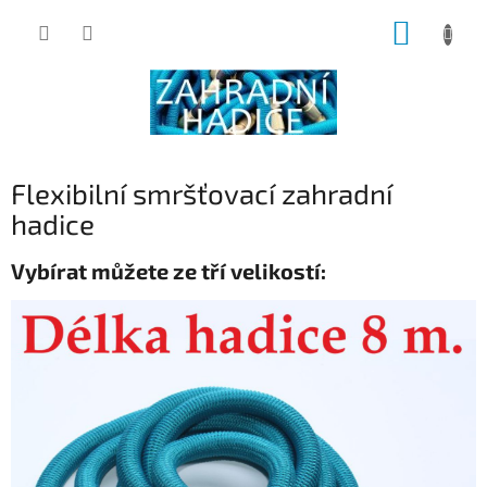
Přejít
NÁKUP
na
obsah
KOŠÍK
Flexibilní smršťovací zahradní
hadice
Vybírat můžete ze tří velikostí: